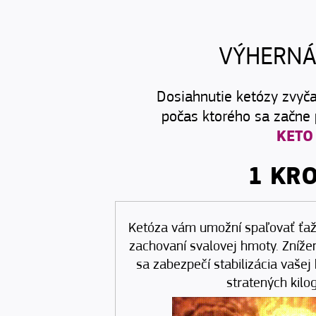
VÝHERNÁ
Dosiahnutie ketózy zvyčaj
počas ktorého sa začne 
KETO
1 KR
Ketóza vám umožní spaľovať ťažk
zachovaní svalovej hmoty. Zníže
sa zabezpečí stabilizácia vašej
stratených kilo