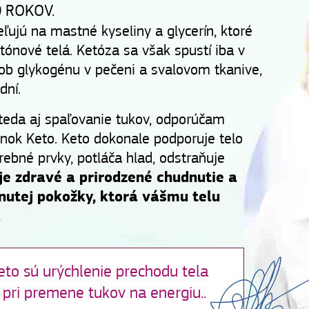
 ROKOV.
eľujú na mastné kyseliny a glycerín, ktoré
ónové telá. Ketóza sa však spustí iba v
ob glykogénu v pečeni a svalovom tkanive,
dní.
 teda aj spaľovanie tukov, odporúčam
nok Keto. Keto dokonale podporuje telo
rebné prvky, potláča hlad, odstraňuje
je zdravé a prirodzené chudnutie a
nutej pokožky, ktorá vášmu telu
.
to sú urýchlenie prechodu tela
pri premene tukov na energiu..