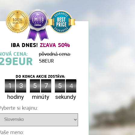
IBA DNES!
ZĽAVA 50%
NOVÁ CENA:
pôvodná cena:
29
EUR
58
EUR
DO KONCA AKCIE ZOSTÁVA:
1
1
3
3
5
5
7
7
8
5
5
0
2
2
3
8
0
3
hodiny
minúty
sekundy
Vyberte si krajinu:
Vaše meno: