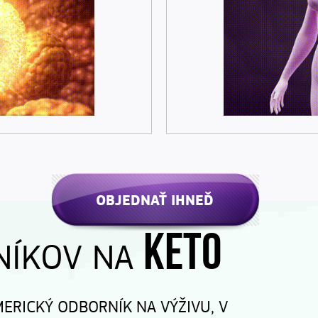
OBJEDNAŤ IHNEĎ
KETO
NÍKOV NA
AMERICKÝ ODBORNÍK NA VÝŽIVU, V