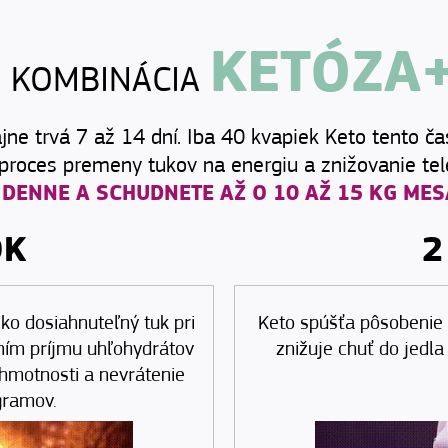
KETÓZA
 KOMBINÁCIA
ne trvá 7 až 14 dní. Iba 40 kvapiek Keto tento ča
proces premeny tukov na energiu a znižovanie tele
 DENNE A SCHUDNETE AŽ O 10 AŽ 15 KG MES
OK
2
o dosiahnuteľný tuk pri
Keto spúšťa pôsobenie 
ním príjmu uhľohydrátov
znižuje chuť do jedla
 hmotnosti a nevrátenie
gramov.