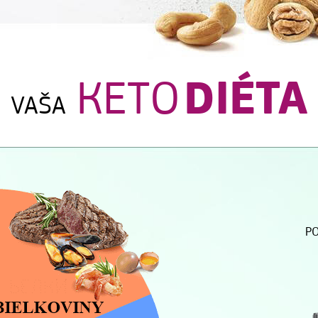
КЕТО
DIÉTA
VAŠA
PO