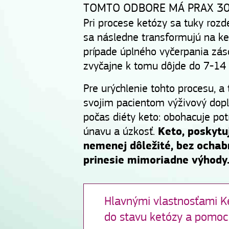
TOMTO ODBORE MÁ PRAX 30
Pri procese ketózy sa tuky rozd
sa následne transformujú na ket
prípade úplného vyčerpania zás
zvyčajne k tomu dôjde do 7-14 
Pre urýchlenie tohto procesu, a
svojim pacientom výživový dopl
počas diéty keto: obohacuje pot
únavu a úzkosť.
Keto, poskytu
nemenej dôležité, bez ochab
prinesie mimoriadne výhody
Hlavnými vlastnosťami Ke
do stavu ketózy a pomoc 