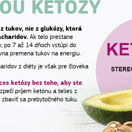
OU KETÓZY
z tukov, nie z glukózy, ktorá
charidov.
Ak telo prestane
v, po 7 až 14 dňoch vstúpi do
ívna premena tukov na energiu.
aridov z diéty je však pre človeka
es ketózy bez toho, aby ste
ečí príjem ketónu a telies z
zbaviť sa prebytočného tuku.