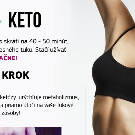
KETO
+
s skráti na 40 - 50 minút,
sného tuku. Stačí užívať
AČNE!
 KROK
ketózy: urýchľuje metabolizmus,
 a priamo útočí na vaše tukové
zásoby!