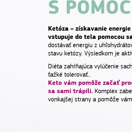
S POMOC
Ketóza – získavanie energie 
vstupuje do tela pomocou sa
dostávať energiu z uhľohydráto
stavu ketózy. Výsledkom je akt
Diéta zahŕňajúca vylúčenie sach
ťažké tolerovať..
Keto vám pomôže začať proc
sa sami trápili.
Komplex zabezp
vonkajšej strany a pomôže vám 