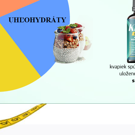
kvapiek spú
uložen
s